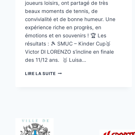
joueurs loisirs, ont partagé de très
beaux moments de tennis, de
convivialité et de bonne humeur. Une
expérience riche en progrès, en
émotions et en souvenirs ! 🏆 Les
résultats : 🎾 SMUC – Kinder Cup🥈
Victor DI LORENZO s’incline en finale
des 11/12 ans. 🥇 Luisa…
CLAP
LIRE LA SUITE
DE
FIN
POUR
CETTE
BELLE
TOURNÉE
D’ÉTÉ
!