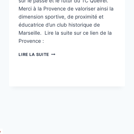
sur le passé et le futur du TC Queirel.
Merci à la Provence de valoriser ainsi la
dimension sportive, de proximité et
éducatrice d’un club historique de
Marseille. Lire la suite sur ce lien de la
Provence :
LE
LIRE LA SUITE
TC
QUEIREL
DANS
« LA
PROVENCE »