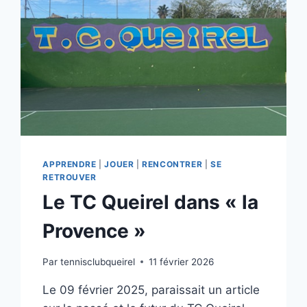
APPRENDRE
|
JOUER
|
RENCONTRER
|
SE
RETROUVER
Le TC Queirel dans « la
Provence »
Par
tennisclubqueirel
11 février 2026
Le 09 février 2025, paraissait un article